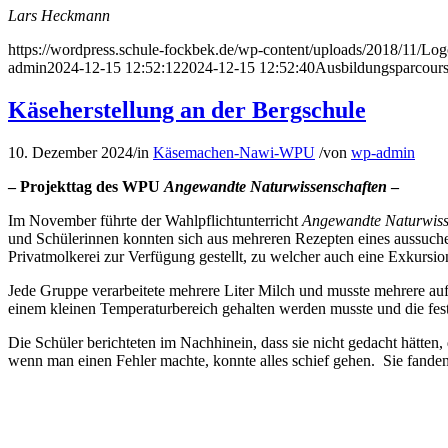
Lars Heckmann
https://wordpress.schule-fockbek.de/wp-content/uploads/2018/11/Lo
admin
2024-12-15 12:52:12
2024-12-15 12:52:40
Ausbildungsparcours
Käseherstellung an der Bergschule
10. Dezember 2024
/
in
Käsemachen-Nawi-WPU
/
von
wp-admin
– Projekttag des WPU
Angewandte Naturwissenschaften
–
Im November führte der Wahlpflichtunterricht
Angewandte Naturwiss
und Schülerinnen konnten sich aus mehreren Rezepten eines aussuche
Privatmolkerei zur Verfügung gestellt, zu welcher auch eine Exkursion 
Jede Gruppe verarbeitete mehrere Liter Milch und musste mehrere auf
einem kleinen Temperaturbereich gehalten werden musste und die fest
Die Schüler berichteten im Nachhinein, dass sie nicht gedacht hätten
wenn man einen Fehler machte, konnte alles schief gehen. Sie fanden 
St.Hill