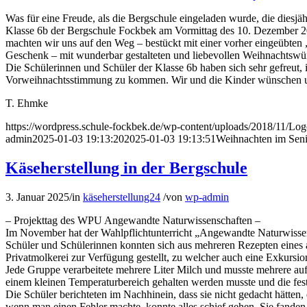
Was für eine Freude, als die Bergschule eingeladen wurde, die die
Klasse 6b der Bergschule Fockbek am Vormittag des 10. Dezember 2
machten wir uns auf den Weg – bestückt mit einer vorher eingeübten
Geschenk – mit wunderbar gestalteten und liebevollen Weihnachtswü
Die Schülerinnen und Schüler der Klasse 6b haben sich sehr gefreut, 
Vorweihnachtsstimmung zu kommen. Wir und die Kinder wünschen un
T. Ehmke
https://wordpress.schule-fockbek.de/wp-content/uploads/2018/11/Lo
admin
2025-01-03 19:13:20
2025-01-03 19:13:51
Weihnachten im Seni
Käseherstellung in der Bergschule
3. Januar 2025
/
in
käseherstellung24
/
von
wp-admin
– Projekttag des WPU Angewandte Naturwissenschaften –
Im November hat der Wahlpflichtunterricht „Angewandte Naturwissensc
Schüler und Schülerinnen konnten sich aus mehreren Rezepten eines 
Privatmolkerei zur Verfügung gestellt, zu welcher auch eine Exkursion 
Jede Gruppe verarbeitete mehrere Liter Milch und musste mehrere auf
einem kleinen Temperaturbereich gehalten werden musste und die fest
Die Schüler berichteten im Nachhinein, dass sie nicht gedacht hätten
wenn man einen Fehler machte, konnte alles schief gehen. Sie fanden 