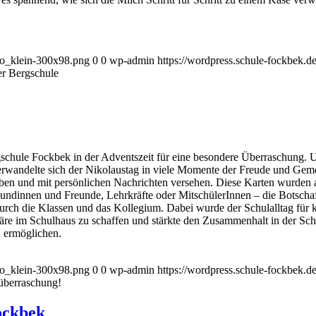
go_klein-300x98.png
0
0
wp-admin
https://wordpress.schule-fockbek.
er Bergschule
ergschule Fockbek in der Adventszeit für eine besondere Überraschung.
rwandelte sich der Nikolaustag in viele Momente der Freude und Geme
ben und mit persönlichen Nachrichten versehen. Diese Karten wurden 
ndinnen und Freunde, Lehrkräfte oder MitschülerInnen – die Botschaft
rch die Klassen und das Kollegium. Dabei wurde der Schulalltag für 
häre im Schulhaus zu schaffen und stärkte den Zusammenhalt in der Sc
u ermöglichen.
go_klein-300x98.png
0
0
wp-admin
https://wordpress.schule-fockbek.
überraschung!
ockbek