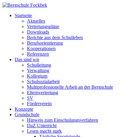
Startseite
Aktuelles
Vertretungspläne
Downloads
Berichte aus dem Schulleben
Berufsorientierung
Kooperationen
Referenzen
Das sind wir
Schulleitung
Verwaltung
Kollegium
Schulsozialarbeit
Multiprofessionelle Arbeit an der Bergschule
Elternvertretung
SV
Förderverein
Konzepte
Grundschule
Hinweis zum Einschulungsverfahren
DaZ Unterricht
Lesen macht stark
Tägliche Sportstunde