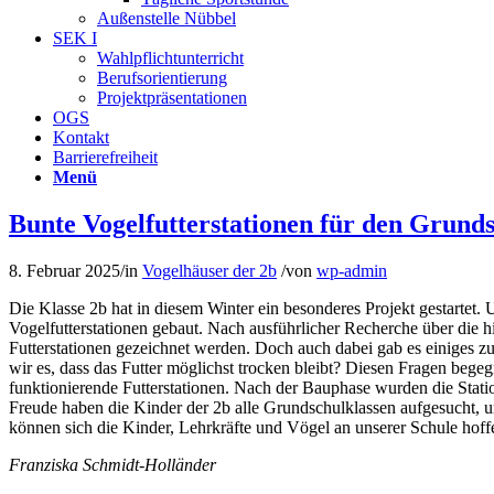
Außenstelle Nübbel
SEK I
Wahlpflichtunterricht
Berufsorientierung
Projektpräsentationen
OGS
Kontakt
Barrierefreiheit
Menü
Bunte Vogelfutterstationen für den Grund
8. Februar 2025
/
in
Vogelhäuser der 2b
/
von
wp-admin
Die Klasse 2b hat in diesem Winter ein besonderes Projekt gestartet
Vogelfutterstationen gebaut. Nach ausführlicher Recherche über die h
Futterstationen gezeichnet werden. Doch auch dabei gab es einiges zu
wir es, dass das Futter möglichst trocken bleibt? Diesen Fragen begeg
funktionierende Futterstationen. Nach der Bauphase wurden die Statio
Freude haben die Kinder der 2b alle Grundschulklassen aufgesucht, u
können sich die Kinder, Lehrkräfte und Vögel an unserer Schule hoffe
Franziska Schmidt-Holländer