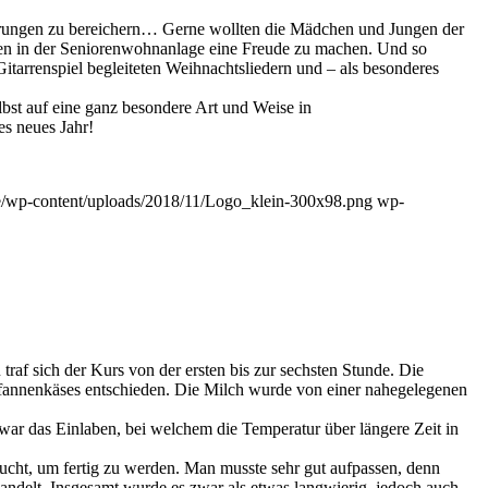
ührungen zu bereichern… Gerne wollten die Mädchen und Jungen der
en in der Seniorenwohnanlage eine Freude zu machen. Und so
tarrenspiel begleiteten Weihnachtsliedern und – als besonderes
lbst auf eine ganz besondere Art und Weise in
s neues Jahr!
de/wp-content/uploads/2018/11/Logo_klein-300x98.png
wp-
af sich der Kurs von der ersten bis zur sechsten Stunde. Die
Pfannenkäses entschieden. Die Milch wurde von einer nahegelegenen
war das Einlaben, bei welchem die Temperatur über längere Zeit in
aucht, um fertig zu werden. Man musste sehr gut aufpassen, denn
wandelt. Insgesamt wurde es zwar als etwas langwierig, jedoch auch