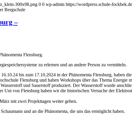
go_klein-300x98.png
0
0
wp-admin
https://wordpress.schule-fockbek.
er Bergschule
burg –
r Phänomenta Flensburg.
giespeichersysteme zu erlernen und an andere Person zu vermitteln.
 16.10.24 bis zum 17.10.2024 in der Phänomenta Flensburg, haben die 
hochschule Flensburg und haben Workshops über das Thema Energie mi
Wasserstoff und Sauerstoff produziert. Der Wasserstoff wurde anschl
r Uni von Flensburg haben wir die historischen Versuche der Elektros
März mit zwei Projekttagen weiter gehen.
n Schaumann und an die Phänomenta, die uns das ermöglicht haben.