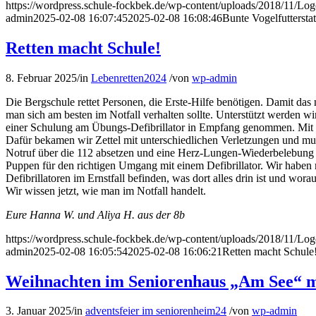
https://wordpress.schule-fockbek.de/wp-content/uploads/2018/11/Lo
admin
2025-02-08 16:07:45
2025-02-08 16:08:46
Bunte Vogelfuttersta
Retten macht Schule!
8. Februar 2025
/
in
Lebenretten2024
/
von
wp-admin
Die Bergschule rettet Personen, die Erste-Hilfe benötigen. Damit d
man sich am besten im Notfall verhalten sollte. Unterstützt werden w
einer Schulung am Übungs-Defibrillator in Empfang genommen. Mit „u
Dafür bekamen wir Zettel mit unterschiedlichen Verletzungen und m
Notruf über die 112 absetzen und eine Herz-Lungen-Wiederbelebung
Puppen für den richtigen Umgang mit einem Defibrillator. Wir haben 
Defibrillatoren im Ernstfall befinden, was dort alles drin ist und wor
Wir wissen jetzt, wie man im Notfall handelt.
Eure Hanna W. und Aliya H. aus der 8b
https://wordpress.schule-fockbek.de/wp-content/uploads/2018/11/Lo
admin
2025-02-08 16:05:54
2025-02-08 16:06:21
Retten macht Schule
Weihnachten im Seniorenhaus „Am See“ m
3. Januar 2025
/
in
adventsfeier im seniorenheim24
/
von
wp-admin