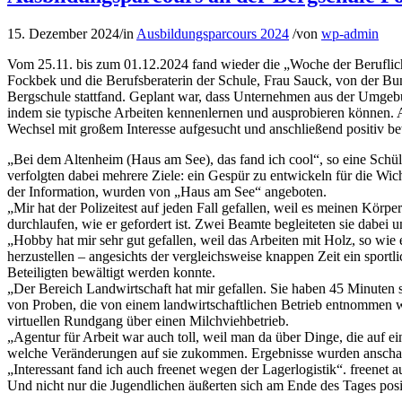
15. Dezember 2024
/
in
Ausbildungsparcours 2024
/
von
wp-admin
Vom 25.11. bis zum 01.12.2024 fand wieder die „Woche der Beruflichen
Fockbek und die Berufsberaterin der Schule, Frau Sauck, von der Bu
Bergschule stattfand. Geplant war, dass Unternehmen aus der Umgebu
indem sie typische Arbeiten kennenlernen und ausprobieren können. A
Wechsel mit großem Interesse aufgesucht und anschließend positiv b
„Bei dem Altenheim (Haus am See), das fand ich cool“, so eine Schüle
verfolgten dabei mehrere Ziele: ein Gespür zu entwickeln für die Wi
der Information, wurden von „Haus am See“ angeboten.
„Mir hat der Polizeitest auf jeden Fall gefallen, weil es meinen Körp
durchlaufen, wie er gefordert ist. Zwei Beamte begleiteten sie dabei
„Hobby hat mir sehr gut gefallen, weil das Arbeiten mit Holz, so wi
herzustellen – angesichts der vergleichsweise knappen Zeit ein spor
Beteiligten bewältigt werden konnte.
„Der Bereich Landwirtschaft hat mir gefallen. Sie haben 45 Minuten 
von Proben, die von einem landwirtschaftlichen Betrieb entnommen wu
virtuellen Rundgang über einen Milchviehbetrieb.
„Agentur für Arbeit war auch toll, weil man da über Dinge, die auf
welche Veränderungen auf sie zukommen. Ergebnisse wurden anschaulic
„Interessant fand ich auch freenet wegen der Lagerlogistik“. freenet 
Und nicht nur die Jugendlichen äußerten sich am Ende des Tages pos