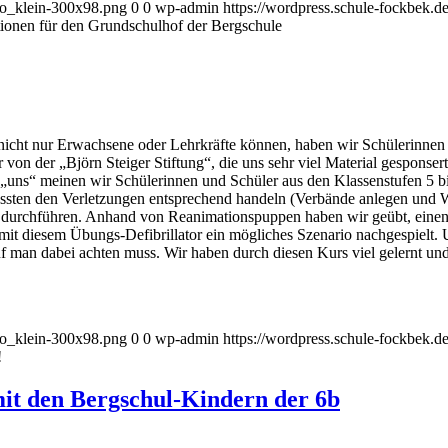
go_klein-300x98.png
0
0
wp-admin
https://wordpress.schule-fockbek.
tionen für den Grundschulhof der Bergschule
as nicht nur Erwachsene oder Lehrkräfte können, haben wir Schülerinn
ir von der „Björn Steiger Stiftung“, die uns sehr viel Material gespon
ns“ meinen wir Schülerinnen und Schüler aus den Klassenstufen 5 bis 
ussten den Verletzungen entsprechend handeln (Verbände anlegen und 
 durchführen. Anhand von Reanimationspuppen haben wir geübt, einen
mit diesem Übungs-Defibrillator ein mögliches Szenario nachgespielt. 
auf man dabei achten muss. Wir haben durch diesen Kurs viel gelernt und
go_klein-300x98.png
0
0
wp-admin
https://wordpress.schule-fockbek.
!
it den Bergschul-Kindern der 6b