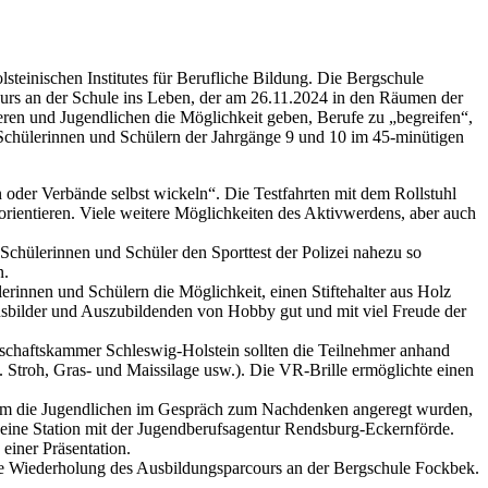
steinischen Institutes für Berufliche Bildung. Die Bergschule
ours an der Schule ins Leben, der am 26.11.2024 in den Räumen der
ren und Jugendlichen die Möglichkeit geben, Berufe zu „begreifen“,
n Schülerinnen und Schülern der Jahrgänge 9 und 10 im 45-minütigen
n oder Verbände selbst wickeln“. Die Testfahrten mit dem Rollstuhl
orientieren. Viele weitere Möglichkeiten des Aktivwerdens, aber auch
n Schülerinnen und Schüler den Sporttest der Polizei nahezu so
n.
rinnen und Schülern die Möglichkeit, einen Stiftehalter aus Holz
Ausbilder und Auszubildenden von Hobby gut und mit viel Freude der
rtschaftskammer Schleswig-Holstein sollten die Teilnehmer anhand
. Stroh, Gras- und Maissilage usw.). Die VR-Brille ermöglichte einen
indem die Jugendlichen im Gespräch zum Nachdenken angeregt wurden,
 eine Station mit der Jugendberufsagentur Rendsburg-Eckernförde.
einer Präsentation.
ine Wiederholung des Ausbildungsparcours an der Bergschule Fockbek.