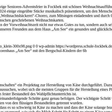
sjährige Senioren-Adventsfeier in Fockbek mit schönen Weihnachtsauff
024 einige eingeübte Stücke musikalisch präsentieren, um den Mensch
 „Weihnachtsbäckerei“-Choreo, zum Mitsingen einladenden und durch Gi
nschen geschriebenen Weihnachtskarten.
in der Vorweihnachtszeit nicht nur etwas Gutes zu tun, sondern auch se
seren Freunden aus dem Haus „Am See“ ein gesundes und glückliche
go_klein-300x98.png
0
0
wp-admin
https://wordpress.schule-fockbek.
orenhaus „Am See“ mit den Bergschul-Kindern der 6b
haften“ ein Projekttag zur Herstellung von Käse durchgeführt. Dazu tr
aussuchen, wobei sich die meisten Gruppen für die Herstellung eines 
fester Bestandteil des Wahlpflichtunterrichts ist.
einanderfolgende Schritte ganz genau befolgen. Der wichtigste Schritt 
en von den flüssigen Bestandteilen getrennt wurden.
, dass es so schwierig ist Käse zu machen und dass der Käse solange br
es spannend, wie sich die Milch Schritt für Schritt zu einem Käse ver