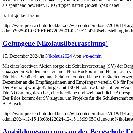
als spannend bewertet. Die Gruppen hatten großen Spaß dabei.
S. Hillgruber-Frahm
https://wordpress.schule-fockbek.de/wp-content/uploads/2018/11/Lo
admin
2025-01-03 19:10:07
2025-01-03 19:12:43
Käseherstellung in d
Gelungene Nikolausüberraschung!
15. Dezember 2024
/
in
Nikolaus2024
/
von
wp-admin
Mit einer kreativen Aktion sorgte die Schülervertretung (SV) der B
engagierten Schülersprecherinnen Nora Rückborn und Helin Lacin ve
Die Idee: Schülerinnen und Schüler konnten kleine Grußkarten erwer
Dezember an die Empfängerinnen und Empfänger verteilt. Ob für Freu
Der Andrang war groß: Insgesamt 190 Nikoläuse fanden ihren Weg du
Die Aktion trug dazu bei, eine herzliche und weihnachtliche Atmosp
Der Erlös kommt der SV zugute, um Projekte für die Schülerschaft z
A. Barsch
https://wordpress.schule-fockbek.de/wp-content/uploads/2018/11/Lo
admin
2024-12-15 13:08:42
2024-12-15 13:09:05
Gelungene Nikolaus
Ausbildungsparcours an der Bergschule F