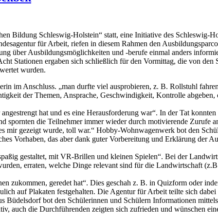
 Bildung Schleswig-Holstein“ statt, eine Initiative des Schleswig-Hol
ndesagentur für Arbeit, riefen in diesem Rahmen den Ausbildungsparc
ng über Ausbildungsmöglichkeiten und -berufe einmal anders informie
cht Stationen ergaben sich schließlich für den Vormittag, die von de
ewertet wurden.
rin im Anschluss. „man durfte viel ausprobieren, z. B. Rollstuhl fahre
chtigkeit der Themen, Ansprache, Geschwindigkeit, Kontrolle abgeben, 
er angestrengt hat und es eine Herausforderung war“. In der Tat konnte
 und spornten die Teilnehmer immer wieder durch motivierende Zurufe a
e es mir gezeigt wurde, toll war.“ Hobby-Wohnwagenwerk bot den Schüle
tliches Vorhaben, das aber dank guter Vorbereitung und Erklärung der 
spaßig gestaltet, mit VR-Brillen und kleinen Spielen“. Bei der Landwi
rden, erraten, welche Dinge relevant sind für die Landwirtschaft (z.B
 einen zukommen, geredet hat“. Dies geschah z. B. in Quizform oder 
h auf Plakaten festgehalten. Die Agentur für Arbeit teilte sich dabei
aus Büdelsdorf bot den Schülerinnen und Schülern Informationen mittels 
itiv, auch die Durchführenden zeigten sich zufrieden und wünschen e