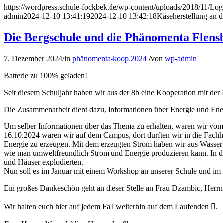
https://wordpress.schule-fockbek.de/wp-content/uploads/2018/11/Lo
admin
2024-12-10 13:41:19
2024-12-10 13:42:18
Käseherstellung an d
Die Bergschule und die Phänomenta Flens
7. Dezember 2024
/
in
phänomenta-koop.2024
/
von
wp-admin
Batterie zu 100% geladen!
Seit diesem Schuljahr haben wir aus der 8b eine Kooperation mit de
Die Zusammenarbeit dient dazu, Informationen über Energie und Ener
Um selber Informationen über das Thema zu erhalten, waren wir vom
16.10.2024 waren wir auf dem Campus, dort durften wir in die Fach
Energie zu erzeugen. Mit dem erzeugten Strom haben wir aus Wasser 
wie man umweltfreundlich Strom und Energie produzieren kann. In de
und Häuser explodierten.
Nun soll es im Januar mit einem Workshop an unserer Schule und im 
Ein großes Dankeschön geht an dieser Stelle an Frau Dzambic, Herr
Wir halten euch hier auf jedem Fall weiterhin auf dem Laufenden .