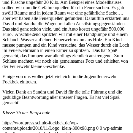
und Flasche ungefähr 20 Kilo. Am Beispiel eines Modellhauses
sollten wir nun die Gefahrenquellen für ein Feuer suchen. Es gab
zwölf Räume und in jedem Raum war eine gefährliche Sache…,
aber wir haben alle Feuerquellen gefunden! Daraufhin erklärten uns
David und Sandra die Wagen mit allen Ausrüstungsgegenständen.
Das sind ganz schön viele, und ein Auto kostet ungefähr 500.000
Euro. Anschließend spritzten wir mit einer Handpumpe und einem
Schlauch Wasser auf einen Feuerwehrmann aus Holz. Ein Kind
musste pumpen und ein Kind versuchte, das Wasser durch ein Loch
im Feuerwehrmann in einen Eimer zu spritzen. Das hat Spaß
gemacht, das Pumpen war allerdings ziemlich anstrengend. Zum
Schluss machten wir noch ein gemeinsames Foto und erhielten von
der Feuerwehr kleine Geschenke.
Einige von uns wollen jetzt vielleicht in die Jugendfeuerwehr
Fockbek eintreten.
Vielen Dank an Sandra und David für die tolle Führung und die
geduldige Beantwortung aller unserer Fragen. Es hat viel Spaß
gemacht!
Klasse 3b der Bergschule
https://wordpress.schule-fockbek.de/wp-
content/uploads/2018/11/Logo_klein-300x98.png
0
0
wp-admin