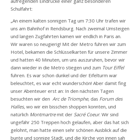
aufregenden Eindrücke einer ganz besonderen
Schulfahrt:
„An einem kalten sonnigen Tag um 7:30 Uhr trafen wir
uns am Bahnhof in Rendsburg. Nach zweimal Umsteigen
und langen Zugfahrten kamen wir endlich in Paris an.
Wir waren so neugierig! Mit der Metro fuhren wir zum
Hotel, bekamen die Schlüsselkarten für unsere Zimmer
und hatten 40 Minuten, um uns auszuruhen, bevor wir
dann wieder in die Metro stiegen und zum
Tour Eiffel
fuhren. Es war schon dunkel und der Eifelturm war
beleuchtet, es war echt wunderschön! Aber damit fing
unser Abenteuer erst an: In den nächsten Tagen
besuchten wir den
Arc de Triomphe,
das
Forum des
Halles
, wo wir ein bisschen shoppen konnten, und
natürlich
Montmartre
mit der
Sacré Coeur
. Wir sind
ungefähr 250 Treppen hoch gelaufen, aber das hat sich
gelohnt, man hatte einen sehr schönen Ausblick auf die
bunte und sonnige Stadt, und die Kirche von innen sah