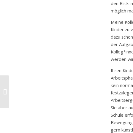
den Blick i
möglich ma
Meine Koll
Kinder zu 
dazu schon 
der Aufgab
Kolleg*inn
werden wir
Ihren Kinde
Arbeitsphas
kein norma
Präsenztage für die Klassen 4a und
festzulege
4b
Arbeitserg
Sie aber a
Schule erf
Bewegungsp
gern künstl