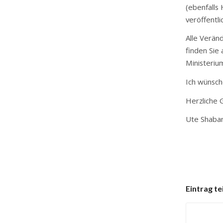
(ebenfalls
veröffentl
Alle Verän
finden Sie
Ministeriu
Ich wünsch
Herzliche 
Ute Shaba
Eintrag te