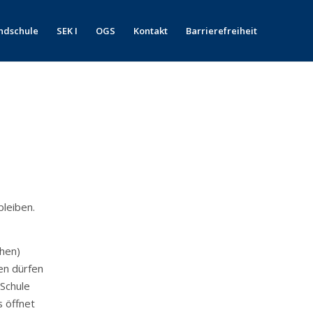
ndschule
SEK I
OGS
Kontakt
Barrierefreiheit
bleiben.
hen)
en dürfen
 Schule
s öffnet