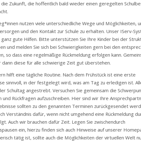
n die Zukunft, die hoffentlich bald wieder einen geregelten Schulbe
cht.
eg*innen nutzen viele unterschiedliche Wege und Möglichkeiten, 
versorgen und den Kontakt zur Schule zu erhalten. Unser IServ-Sy
ganz gute Hilfen. Bitte unterstützen Sie Ihre Kinder bei der Struk
en und melden Sie sich bei Schwierigkeiten gern bei den entspre
en, so dass eine regelmäßige Rückmeldung erfolgen kann. Gemei
 dann diese für alle schwierige Zeit gut überstehen.
rn hilft eine tägliche Routine. Nach dem Frühstück ist eine erste
e sinnvoll, in der festgelegt wird, was am Tag zu erledigen ist. All
ler Schultag angestrebt. Versuchen Sie gemeinsam die Schwerpu
n und Rückfragen aufzuschreiben. Hier sind wir Ihre Ansprechpartn
ebnisse sollten zu den genannten Terminen zurückgesendet wer
uch Verständnis dafür, wenn nicht umgehend eine Rückmeldung du
olgt. Auch wir brauchen dafür Zeit. Legen Sie zwischendurch
ausen ein, hierzu finden sich auch Hinweise auf unserer Homep
erisch tätig ist, sollte auch die Möglichkeiten der virtuellen Welt n