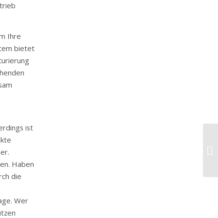
trieb
um Ihre
stem bietet
turierung
chenden
nsam
erdings ist
nkte
ak
er.
den. Haben
rch die
age. Wer
utzen