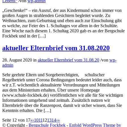
Lebens“
/
von
wp-admin
„Geschenke!“ – ein Ausruf, der aus Kindermund schon immer von
großen Augen in strahlenden Gesichtern begleitet wurde. Zu
Weihnachten, zum Geburtstag und eben auch zur Einschulung gibt
es welche, zur Feier des 1. Schultages vor allem in der Schultüte.
Eine Woche nach diesem 1. Schultag 2020 gab es an der Bergschule
Fockbek und in der […]
aktueller Elternbrief vom 31.08.2020
28. August 2020
in
aktueller Elternbrief vom 31.08.20
/
von
wp-
admin
Sehr geehrte Eltern und Sorgeberechtigten, schulischer
Regelbetrieb unter Corona Bedingungen bedeutet leider auch, dass
wir z.T. wöchentlich aktualisierte Verordnungen und Mitteilungen
aus dem Ministerium erhalten. Über unsere Homepage
(www.schule-fockbek.de) veröffentlichen wir alle für Sie wichtigen
Informationen umgehend und zeitnah. Zusätzlich nutzen wir
Elternbriefe über die Ranzenpost, damit wir sicher wissen, dass Sie
Kenntnis erhalten. Die […]
Seite 12 von 17
«
‹
10
11
12
13
14
›
»
© Copyright -
Bergschule Fockbek
-
Enfold WordPress Theme by