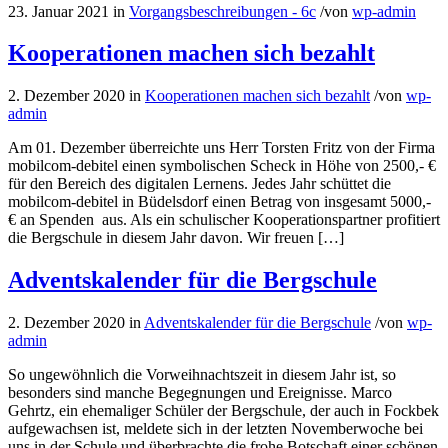
23. Januar 2021
in
Vorgangsbeschreibungen - 6c
/
von
wp-admin
Kooperationen machen sich bezahlt
2. Dezember 2020
in
Kooperationen machen sich bezahlt
/
von
wp-
admin
Am 01. Dezember überreichte uns Herr Torsten Fritz von der Firma
mobilcom-debitel einen symbolischen Scheck in Höhe von 2500,- €
für den Bereich des digitalen Lernens. Jedes Jahr schüttet die
mobilcom-debitel in Büdelsdorf einen Betrag von insgesamt 5000,-
€ an Spenden aus. Als ein schulischer Kooperationspartner profitiert
die Bergschule in diesem Jahr davon. Wir freuen […]
Adventskalender für die Bergschule
2. Dezember 2020
in
Adventskalender für die Bergschule
/
von
wp-
admin
So ungewöhnlich die Vorweihnachtszeit in diesem Jahr ist, so
besonders sind manche Begegnungen und Ereignisse. Marco
Gehrtz, ein ehemaliger Schüler der Bergschule, der auch in Fockbek
aufgewachsen ist, meldete sich in der letzten Novemberwoche bei
uns in der Schule und überbrachte die frohe Botschaft einer schönen