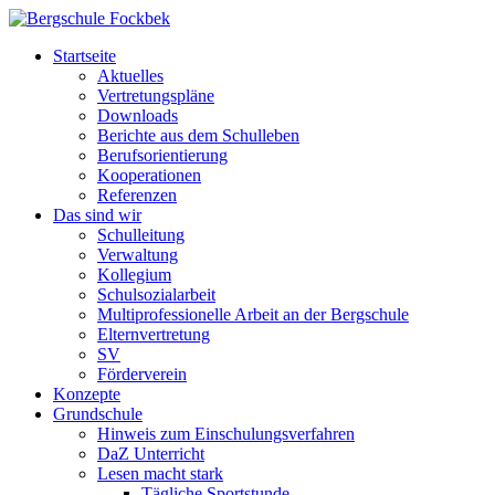
Startseite
Aktuelles
Vertretungspläne
Downloads
Berichte aus dem Schulleben
Berufsorientierung
Kooperationen
Referenzen
Das sind wir
Schulleitung
Verwaltung
Kollegium
Schulsozialarbeit
Multiprofessionelle Arbeit an der Bergschule
Elternvertretung
SV
Förderverein
Konzepte
Grundschule
Hinweis zum Einschulungsverfahren
DaZ Unterricht
Lesen macht stark
Tägliche Sportstunde